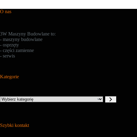
O nas
3W Maszyny Budowlane to:
- maszyny budowlane
- osprzęty
- części zamienne
- serwis
Kategorie
Wybierz
kategorię
Szybki kontakt