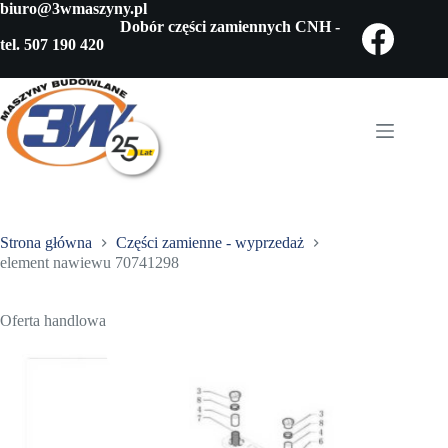
Przejdź
biuro@3wmaszyny.pl
do
Dobór części zamiennych CNH -
treści
tel. 507 190 420
Strona główna
Części zamienne - wyprzedaż
element nawiewu 70741298
Oferta handlowa